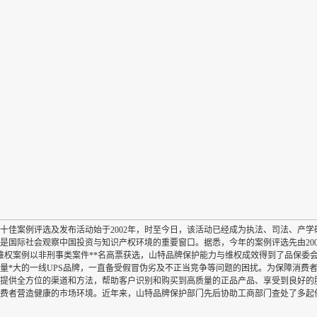
十佳案例评选及发布活动始于2002年，时至今日，该活动已经成为执法、司法、产
是国际社会观察中国投资与知识产权环境的重要窗口。据悉，今年的案例评选先由20
维权案例以非刑事类案件**名高票获选，山特品牌保护能力与维权成效得到了品保委
量*大的一线UPS品牌，一直备受假冒伪劣及不正当竞争等问题的困扰。为保障消费
提供全方位的渠道和方法，帮助客户识别和购买到高质量的正品产品、享受到良好的
费者营造健康的市场环境。近年来，山特品牌保护部门先后协助工商部门查处了多起