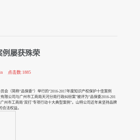
案例屡获殊荣
in 点击数:1885
简称“品保委”）举行的“2016-2017年度知识产权保护十佳案例
公司与广州市工商局天河分局行政纠纷案”被评为“品保委2016-201
6年广州市工商局‘双打’专项行动十大典型案例”。山特公司近年来坚持品牌
的合法权益。