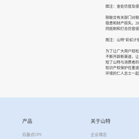
图注：查处仿冒及侵
除联合有关部门对假
隐患和财产损失。2
同抵制和打击仿冒侵
图注：山特“彩虹计
为了让广大用户轻松
不断开辟新渠道，让
短了山特与消费者的
知识产权保护任重道
环境的仁人志士一起
产品
关于山特
后备式UPS
企业理念