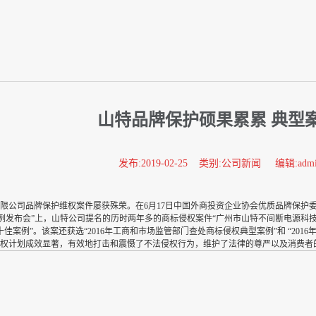
山特品牌保护硕果累累 典型
发布:2019-02-25 类别:公司新闻 编辑:adm
限公司品牌保护维权案件屡获殊荣。在6月17日中国外商投资企业协会优质品牌保护委员会（
案例发布会”上，山特公司提名的历时两年多的商标侵权案件“广州市山特不间断电源科技有限
佳案例”。该案还获选“2016年工商和市场监管部门查处商标侵权典型案例”和 “201
权计划成效显著，有效地打击和震慑了不法侵权行为，维护了法律的尊严以及消费者