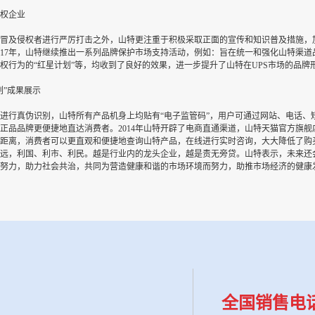
权企业
冒及侵权者进行严厉打击之外，山特更注重于积极采取正面的宣传和知识普及措施，
017年，山特继续推出一系列品牌保护市场支持活动，例如：旨在统一和强化山特渠道
权行为的“红星计划”等，均收到了良好的效果，进一步提升了山特在UPS市场的品牌
划”成果展示
进行真伪识别，山特所有产品机身上均贴有“电子监管码”，用户可通过网站、电话、
正品品牌更便捷地直达消费者。2014年山特开辟了电商直通渠道，山特天猫官方旗舰
距离，消费者可以更直观和便捷地查询山特产品，在线进行实时咨询，大大降低了购
远，利国、利市、利民。越是行业内的龙头企业，越是责无旁贷。山特表示，未来还
努力，助力社会共治，共同为营造健康和谐的市场环境而努力，助推市场经济的健康
全国销售电