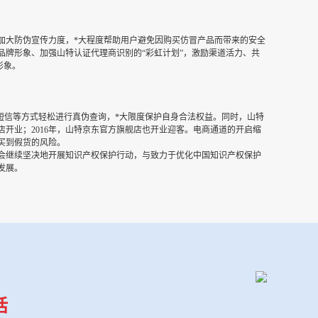
加大防伪宣传力度，*大程度帮助用户避免因购买仿冒产品而带来的安全
品牌形象、加强山特认证代理商识别的“彩虹计划”，激励渠道活力、共
形象。
短信等方式轻松进行真伪查询，*大限度保护自身合法权益。同时，山特
店开业；2016年，山特京东官方旗舰店也开业迎客。电商通道的开启缩
买到假货的风险。
会继续坚决地开展知识产权保护行动，与致力于优化中国知识产权保护
发展。
话