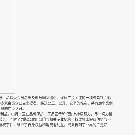
学研、品保委会员总部及部分国际组织、媒体广泛关注的一项颇具社会影
0多家会员企业自主提名，经过公正、公开、公平的推选，共有28个案例
会员的广泛认可。
者利益，山特一直在品牌保护、正品宣传和识别上持续努力，尽一切力量
服务；同时全力配合政府部门与相关专业机构，持续打击假冒伪劣与不
侵权事件，维护了自身权益和消费者利益，成果得到了业界的广泛好