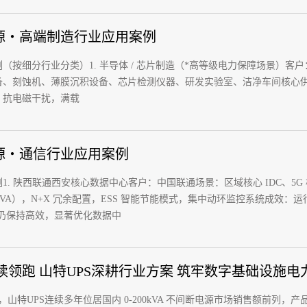
电源・高端制造行业应用案例
（按细分行业分类）1. 半导体 / 芯片制造（*高等级电力保障场景）
、刻蚀机、薄膜沉积设备、芯片检测仪器、研发实验室、洁净车间核心供电解决方案：
、抗电磁干扰，满载
电源・通信行业应用案例
. 陕西联通西安核心数据中心客户：中国联通场景：区域核心 IDC、5G 核心网
200kVA），N+X 冗余配置，ESS 智能节能模式，集中动环监控系统成效：
景仍保持高效，显著优化数据中
续领跑 山特UPS深耕行业方案 筑牢数字基础设施电
，山特UPS连续多年位居国内 0-200kVA 不间断电源市场销售额前