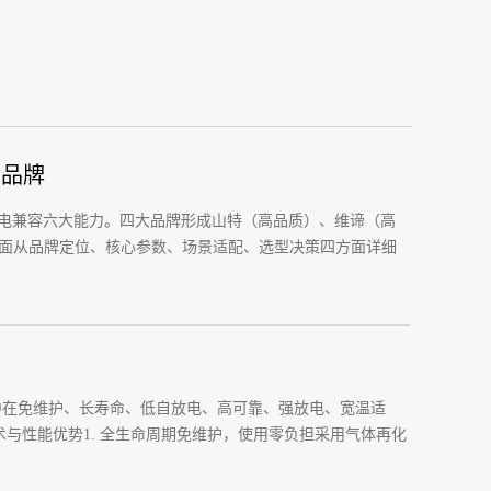
源品牌
、锂电兼容六大能力。四大品牌形成山特（高品质）、维谛（高
下面从品牌定位、核心参数、场景适配、选型决策四方面详细
集中在免维护、长寿命、低自放电、高可靠、强放电、宽温适
术与性能优势1. 全生命周期免维护，使用零负担采用气体再化