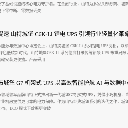
数字基础设施的核心电力守护者。在金融行业，山特为多家头部券商、城
电下零中断、零数据丢失
速 山特城堡 C6K-Li 锂电 UPS 引领行业轻量化革
能源与数据中心博览会上，山特携城堡 C6K-Li 系列锂电 UPS亮相
向绿色低碳新时代。山特城堡C6K-Li 系列彻底打破传统铅酸 UPS 笨重局
运输安装更便捷。产品采用
城堡 G7 机架式 UPS 以高效智能护航 AI 与数据中
源领域领军品牌山特正式推出新一代城堡G7机架式UPS，凭借小巧机身
企业机房提供更可靠的电力保障。作为山特经典城堡系列的迭代之作，城堡 
7%，ECO 模式下效率更突破