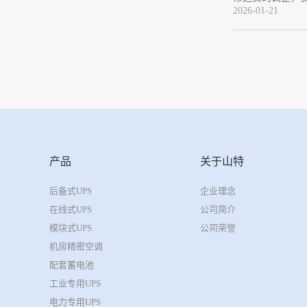
2026-01-21
产品
关于山特
后备式UPS
企业理念
在线式UPS
公司简介
模块式UPS
公司荣誉
机房精密空调
配套蓄电池
工业专用UPS
电力专用UPS