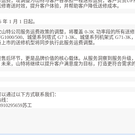
运费，现调整为山特与客户各承担一程送修运费，客户负责UPS
送修寄送时效，提升客户体验，并帮助客户降低送修成本。
 年 1 月 1 日起
。
特公司服务运费政策的调整，将覆盖 0-3K 功率段的所有送修服务机
0、TG1000/500、城堡系列塔式 G7 1-3K、城堡系列机架式 G71-
新上市的送修机型将同步执行此服务运费调整。
是售后环节，更是品牌价值的核心载体。从服务洞察到服务升级
。未来，山特将继续以提升客户满意度为目标，打造更符合需求
可以通过以下方式联系我们
：
热线：
13910295659苏工