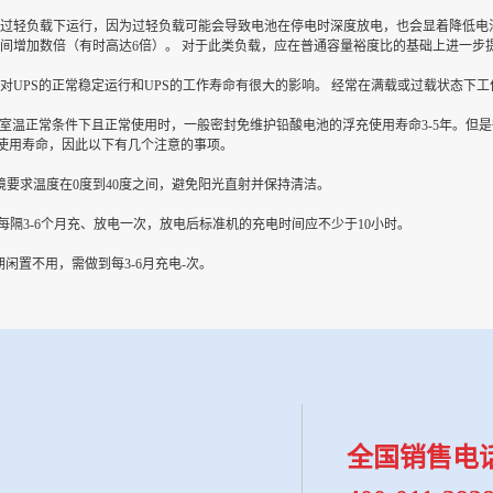
轻负载下运行，因为过轻负载可能会导致电池在停电时深度放电，也会显着降低电池
间增加数倍（有时高达6倍）。 对于此类负载，应在普通容量裕度比的基础上进一步
PS的正常稳定运行和UPS的工作寿命有很大的影响。 经常在满载或过载状态下工
温正常条件下且正常使用时，一般密封免维护铅酸电池的浮充使用寿命3-5年。但是很
常使用寿命，因此以下有几个注意的事项。
求温度在0度到40度之间，避免阳光直射并保持清洁。
隔3-6个月充、放电一次，放电后标准机的充电时间应不少于10小时。
闲置不用，需做到每3-6月充电-次。
全国销售电