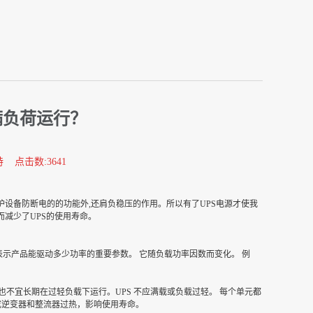
满负荷运行？
特 点击数:3641
设备防断电的的功能外,还肩负稳压的作用。所以有了UPS电源才使我
减少了UPS的使用寿命。
示产品能驱动多少功率的重要参数。 它随负载功率因数而变化。 例
时也不宜长期在过轻负载下运行。UPS 不应满载或负载过轻。 每个单元都
造成逆变器和整流器过热，影响使用寿命。