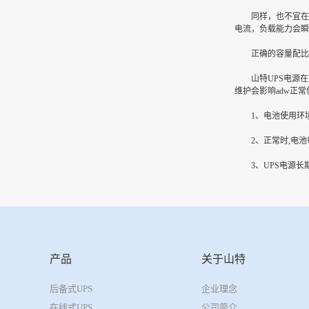
同样，也不宜在过
电流，负载能力会瞬
正确的容量配比对U
山特UPS电源在室
维护会影响adw正
1、电池使用环境要
2、正常时,电池每
3、UPS电源长期
产品
关于山特
后备式UPS
企业理念
在线式UPS
公司简介