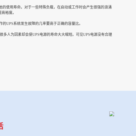
的使用寿命。对于一些特殊负载，在启动或工作时会产生很强的浪涌
提高裕度。
作的UPS系统发生故障的几率要高于正确的容量比。
多人为因素却会使UPS电源的寿命大大缩短。可见UPS电源没有合理
话