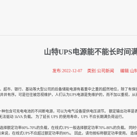
山特UPS电源能不能长时间
发布:2022-12-07 类别:公司新闻 编辑:山
、超市、银行、基站等大型公司的后备储能电源有着重中之重的超然地位，除了有保护
井井有序。可是往往被忽视维护，人们认为UPS电源是免维护的，而不加以重视，从而
一种包含可充电电池的不间断电源，可以为电气设备提供电压调节。 额定输出功率是表
可能无法驱动 1kVA 负载。 为了延长 UPS 的使用寿命，UPS 不应长期满负荷运行。
额定功率60%-70%的负载，在线式UPS一般选择额定功率70%-80%的负载。 同
般来说，在线式UPS不应超过额定功率的80%。 因此，请勿按标称额定功率使用。 