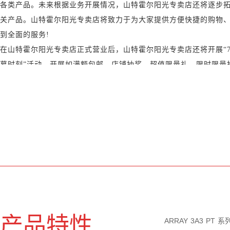
各类产品。未来根据业务开展情况，山特霍尔阳光专卖店还将逐步
关产品。山特霍尔阳光专卖店将致力于为大家提供方便快捷的购物
到全面的服务!
在山特霍尔阳光专卖店正式营业后，山特霍尔阳光专卖店还将开展“
幕时刻”活动，开展如满额包邮、店铺抽奖、超值限量礼、限时限量抢
客户的多项活动。
霍尔阳光（北京）电气设备有限公司
2021年9月1日
产品特性
ARRAY 3A3 