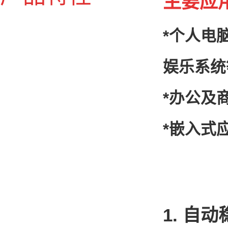
主要应
*个人电
娱乐系统
*办公及
*嵌入式
1. 自