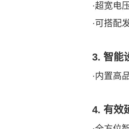
·超宽电
·可搭配
3. 智
·内置高
4. 有
·全方位